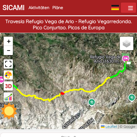
SICAMI
Aktivitäten
Pläne
Travesía Refugio Vega de Ario - Refugio Vegarredonda.
Pico Conjurtao. Picos de Europa
+
−
Start
Ende
Leaflet
|
© Google