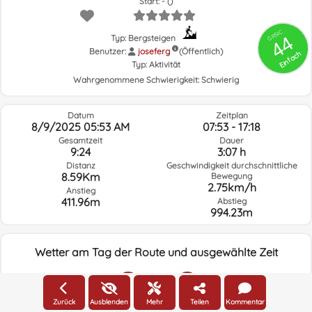
Start: - ()
GRSIC
44
Typ: Bergsteigen
Benutzer:
joseferg
(Öffentlich)
Einfach
Typ:
Aktivität
Wahrgenommene Schwierigkeit:
Schwierig
Datum
Zeitplan
8/9/2025 05:53 AM
07:53 - 17:18
Gesamtzeit
Dauer
9:24
3:07 h
Distanz
Geschwindigkeit durchschnittliche
8.59Km
Bewegung
2.75km/h
Anstieg
411.96m
Abstieg
994.23m
Wetter am Tag der Route und ausgewählte Zeit
05:00
Zurück
Ausblenden
Mehr
Teilen
Kommentar