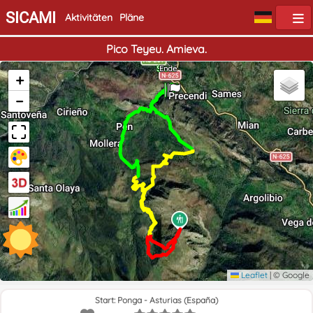
SICAMI
Aktivitäten
Pläne
Pico Teyeu. Amieva.
Start
Ende
+
−
Leaflet
|
© Google
Start: Ponga - Asturias (España)