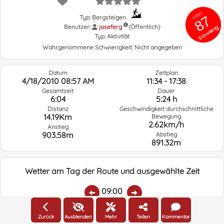
GRSIC
87
Typ: Bergsteigen
Benutzer:
joseferg
(Öffentlich)
Schwierig
Typ:
Aktivität
Wahrgenommene Schwierigkeit:
Nicht angegeben
Datum
Zeitplan
4/18/2010 08:57 AM
11:34 - 17:38
Gesamtzeit
Dauer
6:04
5:24 h
Distanz
Geschwindigkeit durchschnittliche
14.19Km
Bewegung
2.62km/h
Anstieg
903.58m
Abstieg
891.32m
Wetter am Tag der Route und ausgewählte Zeit
09:00
Zurück
Ausblenden
Mehr
Teilen
Kommentar
Temp.:
Regen:
Durchschnittliche
Geschwindigkeit
Windrichtung