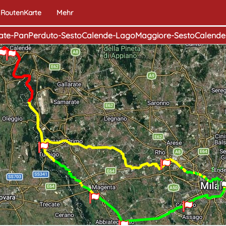
RoutenKarte
Mehr
Nosate-PanPerduto-SestoCalende-LagoMaggiore-SestoCalend
Start
End