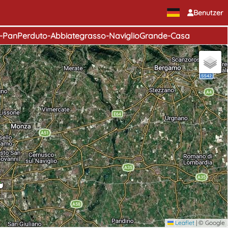
Benutzer
e-PanPerduto-Abbiategrasso-NaviglioGrande-Casa
e
Leaflet
|
© Google