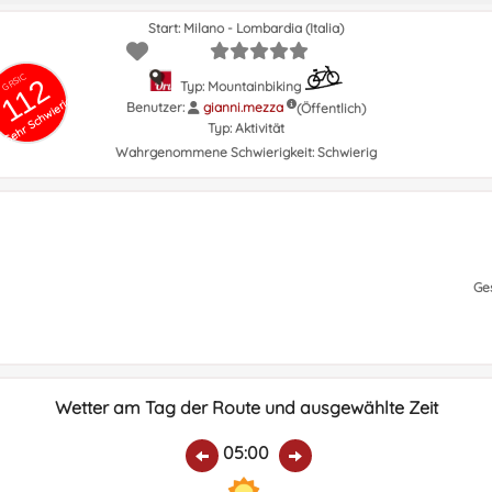
Start: Milano - Lombardia (Italia)
GRSIC
112
Typ: Mountainbiking
Sehr Schwierig
Benutzer:
gianni.mezza
(Öffentlich)
Typ:
Aktivität
Wahrgenommene Schwierigkeit:
Schwierig
Ge
Wetter am Tag der Route und ausgewählte Zeit
05:00