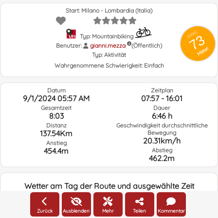
Start: Milano - Lombardia (Italia)
GRSIC
73
Typ: Mountainbiking
Benutzer:
gianni.mezza
(Öffentlich)
Mittel
Typ:
Aktivität
Wahrgenommene Schwierigkeit:
Einfach
Datum
Zeitplan
9/1/2024 05:57 AM
07:57 - 16:01
Gesamtzeit
Dauer
8:03
6:46 h
Distanz
Geschwindigkeit durchschnittliche
137.54Km
Bewegung
20.31km/h
Anstieg
454.4m
Abstieg
462.2m
Wetter am Tag der Route und ausgewählte Zeit
05:00
Zurück
Ausblenden
Mehr
Teilen
Kommentar