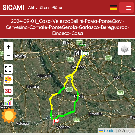
SICAMI
Aktivitäten
Pläne
2024-09-01_Casa-VelezzoBellini-Pavia-PonteGiovi-
Cervesina-Cornale-PonteGerola-Garlasco-Bereguardo-
Binasco-Casa
+
Ende
Start
−
Leaflet
|
© Google