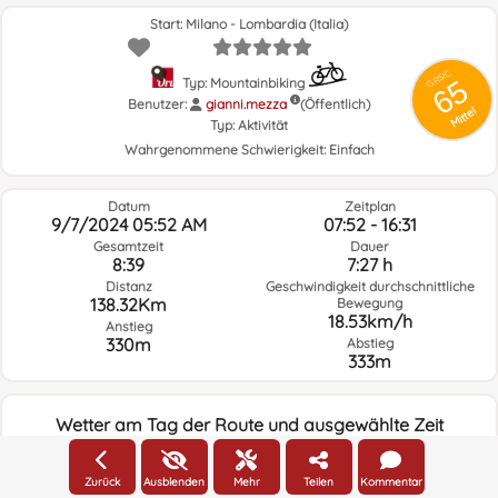
Start: Milano - Lombardia (Italia)
GRSIC
65
Typ: Mountainbiking
Benutzer:
gianni.mezza
(Öffentlich)
Mittel
Typ:
Aktivität
Wahrgenommene Schwierigkeit:
Einfach
Datum
Zeitplan
9/7/2024 05:52 AM
07:52 - 16:31
Gesamtzeit
Dauer
8:39
7:27 h
Distanz
Geschwindigkeit durchschnittliche
138.32Km
Bewegung
18.53km/h
Anstieg
330m
Abstieg
333m
Wetter am Tag der Route und ausgewählte Zeit
05:00
Zurück
Ausblenden
Mehr
Teilen
Kommentar