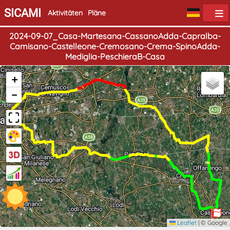
SICAMI
Aktivitäten
Pläne
2024-09-07_Casa-Martesana-CassanoAdda-Capralba-
Camisano-Castelleone-Cremosano-Crema-SpinoAdda-
Mediglia-PeschieraB-Casa
+
−
Start
Ende
Leaflet
|
© Google