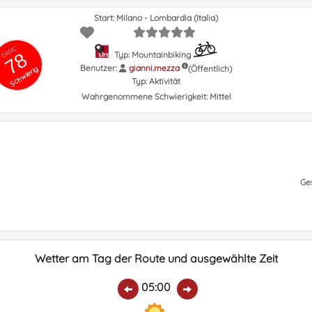
Start: Milano - Lombardia (Italia)
GRSIC
78
Typ: Mountainbiking
Benutzer:
gianni.mezza
(Öffentlich)
Schwierig
Typ:
Aktivität
Wahrgenommene Schwierigkeit:
Mittel
Ge
Wetter am Tag der Route und ausgewählte Zeit
05:00