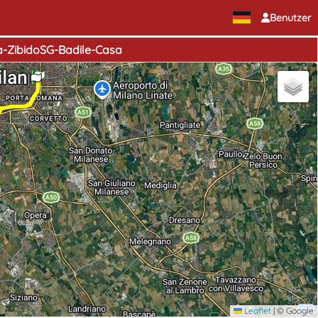
Benutzer
a-ZibidoSG-Badile-Casa
Start
Ende
Leaflet
|
© Google