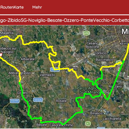
RoutenKarte
Mehr
o-ZibidoSG-Noviglio-Besate-Ozzero-PonteVecchio-Corbett