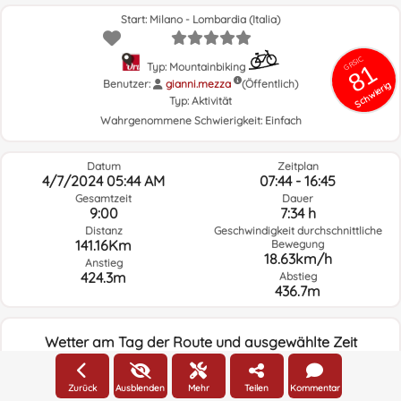
Start: Milano - Lombardia (Italia)
GRSIC
81
Typ: Mountainbiking
Benutzer:
gianni.mezza
(Öffentlich)
Schwierig
Typ:
Aktivität
Wahrgenommene Schwierigkeit:
Einfach
Datum
Zeitplan
4/7/2024 05:44 AM
07:44 - 16:45
Gesamtzeit
Dauer
9:00
7:34 h
Distanz
Geschwindigkeit durchschnittliche
141.16Km
Bewegung
18.63km/h
Anstieg
424.3m
Abstieg
436.7m
Wetter am Tag der Route und ausgewählte Zeit
05:00
Zurück
Ausblenden
Mehr
Teilen
Kommentar