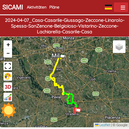
SICAMI
Aktivitäten
Pläne
2024-04-07_Casa-Casarile-Giussago-Zeccone-Linarolo-
Spessa-SanZenone-Belgioioso-Vistarino-Zeccone-
Lachiarella-Casarile-Casa
+
Start
Ende
−
Leaflet
|
© Google