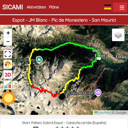
SICAMI
Aktivitäten
Pläne
Espot - JM Blanc - Pic de Monestero - San Maurici
+
−
Ende
Start
Leaflet
|
© Google
Start: Pallars Sobirá Espot - Cataluña Lérida (España)