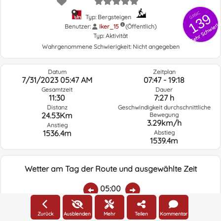
GRSIC
139
Typ: Bergsteigen
Sehr Schwieri
Benutzer:
Iker_15
(Öffentlich)
Typ:
Aktivität
Wahrgenommene Schwierigkeit:
Nicht angegeben
Datum
Zeitplan
7/31/2023 05:47 AM
07:47 - 19:18
Gesamtzeit
Dauer
11:30
7:27 h
Distanz
Geschwindigkeit durchschnittliche
24.53Km
Bewegung
3.29km/h
Anstieg
1536.4m
Abstieg
1539.4m
Wetter am Tag der Route und ausgewählte Zeit
05:00
Zurück
Ausblenden
Mehr
Teilen
Kommentar
Temp.:
Regen:
Durchschnittliche
Geschwindigkeit
Windrichtung