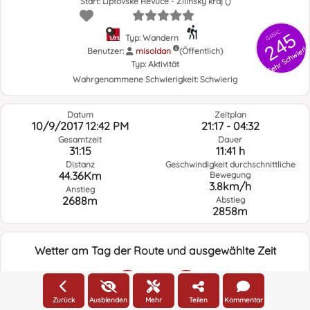
Start: Liptovské Revúce - Žilinský kraj ()
GRSIC
245
Typ: Wandern
Sehr Schwieri
Benutzer:
misoldan
(Öffentlich)
Typ:
Aktivität
Wahrgenommene Schwierigkeit:
Schwierig
Datum
Zeitplan
10/9/2017 12:42 PM
21:17 - 04:32
Gesamtzeit
Dauer
31:15
11:41 h
Distanz
Geschwindigkeit durchschnittliche
44.36Km
Bewegung
3.8km/h
Anstieg
2688m
Abstieg
2858m
Wetter am Tag der Route und ausgewählte Zeit
20:00
Zurück
Ausblenden
Mehr
Teilen
Kommentar