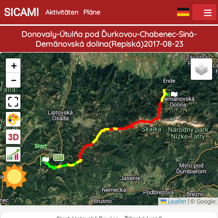
SICAMI
Aktivitäten
Pläne
Donovaly-Útulňa pod Ďurkovou-Chabenec-Siná-
Demänovská dolina(Repiská)2017-08-23
+
−
Ende
Start
Leaflet
|
© Google