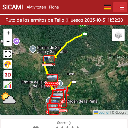
SICAMI
Aktivitäten
Pläne
Ruta de las ermitas de Tella (Huesca 2025-10-31 11:32:28
Start
+
−
0000079
Ende
0000080
0000081
0000094
0000093
0000082
0000083
0000084
0000085
0000095
0000096
0000088
0000089
0000086
Leaflet
|
© Google
0000087
0000090
0000091
0000092
Start: - ()