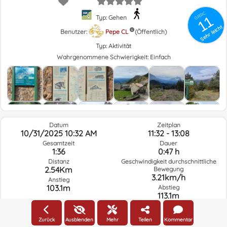
GRSIC
11
Typ: Gehen
Sehr leicht
Benutzer:
Pepe CL
(Öffentlich)
Typ:
Aktivität
Wahrgenommene Schwierigkeit:
Einfach
Datum
Zeitplan
10/31/2025 10:32 AM
11:32 - 13:08
Gesamtzeit
Dauer
1:36
0:47 h
Distanz
Geschwindigkeit durchschnittliche
2.54Km
Bewegung
3.21km/h
Anstieg
103.1m
Abstieg
113.1m
Zurück
Ausblenden
Mehr
Teilen
Kommentar
Wetter am Tag der Route und ausgewählte Zeit