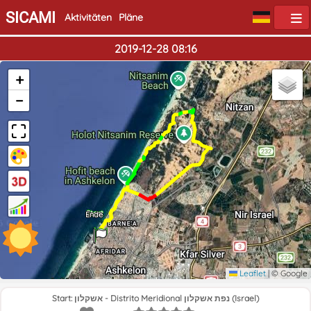
SICAMI
Aktivitäten
Pläne
2019-12-28 08:16
+
−
Start
Ende
Leaflet
|
© Google
Start: אשקלון - Distrito Meridional נפת אשקלון (Israel)