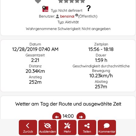
Typ: Nicht definiert
Benutzer:
bensinai
(Öffentlich)
Typ:
Aktivität
Wahrgenommene Schwierigkeit:
Nicht angegeben
Datum
Zeitplan
12/28/2019 07:40 AM
15:56 - 18:18
Gesamtzeit
Dauer
2:21
1:59 h
Distanz
Geschwindigkeit durchschnittliche
20.34Km
Bewegung
10.23km/h
Anstieg
252m
Abstieg
257m
Wetter am Tag der Route und ausgewählte Zeit
14:00
Zurück
Ausblenden
Mehr
Teilen
Kommentar
Temp.:
Regen:
Durchschnittliche
Geschwindigkeit
Windrichtung