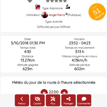
GRSIC
51
Type: Alpinisme
Moyenne
Utilisateur:
Angel Parra
(Publique)
Type:
Activité
Difficulté perçue:
Difficile
Date
Horaire
3/10/2018 01:30 PM
23:52 - 04:23
Temps total
Temps en mouvement
4:30
3:13 h
Distance
Vitesse moyenne en mouv.
13.27Km
4.13km/h
Altitude gagnée
Altitude perdue
623m
602m
Météo du jour de la route à l'heure sélectionnée
22:00
Retour
Cacher
Plus
Partager
Commenter
Température:
Pluie:
Humidité relative:
Vitesse vent:
Direction vent: