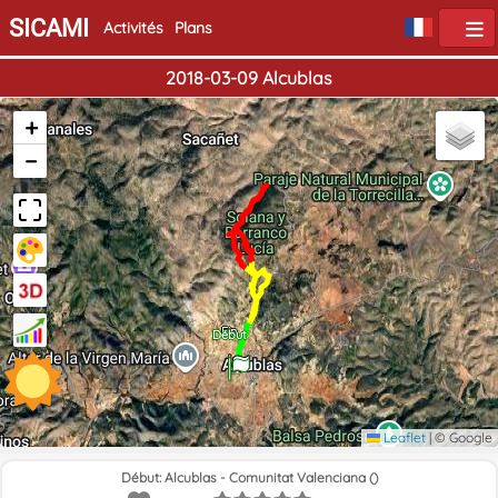
SICAMI
Activités
Plans
2018-03-09 Alcublas
+
−
Fin
Début
Leaflet
|
© Google
Début: Alcublas - Comunitat Valenciana ()