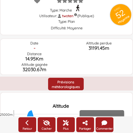
GRSIC
52
Type: Marche
Utilisateur:
twoten
(Publique)
Moyenne
Type:
Plan
Difficulté:
Moyenne
Date
Altitude perdue
-
31191.45m
Distance
14.95Km
Altitude gagnée
32030.67m
Prévisions
météorologiques
Altitude
25000m
Altitude
Retour
Cacher
Plus
Partager
Commenter
20000m