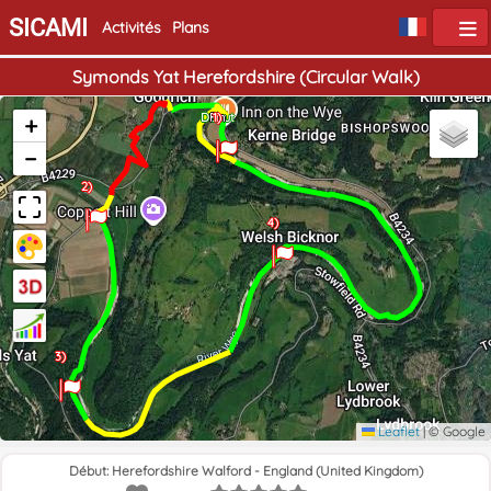
SICAMI
Activités
Plans
Symonds Yat Herefordshire (Circular Walk)
Début
Fin
1)
+
−
2)
4)
3)
Leaflet
|
© Google
Début: Herefordshire Walford - England (United Kingdom)