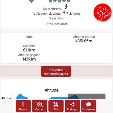
GRSIC
113
Type: Marche
Très difficile"
Utilisateur:
twoten
(Publique)
Type:
Plan
Difficulté:
Facile
Date
Altitude perdue
-
4831.85m
Distance
6.11Km
Altitude gagnée
1439.1m
Prévisions
météorologiques
Altitude
4000m
Altitude
Retour
Cacher
Plus
Partager
Commenter
3000m