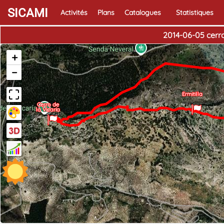
SICAMI
Activités
Plans
Catalogues
Statistiques
2014-06-05 cerro 
+
−
Ermitilla
Cerro de
la Vicaría