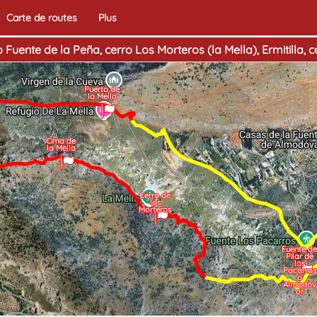
Carte de routes
Plus
Fuente de la Peña, cerro Los Morteros (la Mella), Ermitilla, c
Puerto de
la Mella
Cima de
la Mella
Cerro de
los
Morteros
Fuente de
Pilar de
los
Pacarros
o
Almodóv
ar