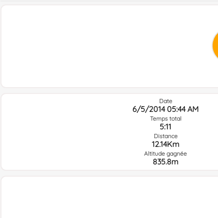
Date
6/5/2014 05:44 AM
Temps total
5:11
Distance
12.14Km
Altitude gagnée
835.8m