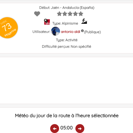
Début: Jaén - Andalucía (España)
GRSIC
73
Type: Alpinisme
Moyenne
Utilisateur:
antonio aldi
(Publique)
Type:
Activité
Difficulté perçue:
Non spécifié
Météo du jour de la route à l'heure sélectionnée
05:00