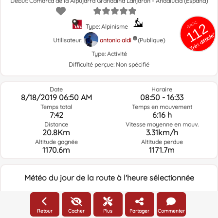
Début: Comarca de la Alpujarra Granadina Lanjarón - Andalucía (España)
GRSIC
112
Type: Alpinisme
Très difficile"
Utilisateur:
antonio aldi
(Publique)
Type:
Activité
Difficulté perçue:
Non spécifié
Date
Horaire
8/18/2019 06:50 AM
08:50 - 16:33
Temps total
Temps en mouvement
7:42
6:16 h
Distance
Vitesse moyenne en mouv.
20.8Km
3.31km/h
Altitude gagnée
Altitude perdue
1170.6m
1171.7m
Météo du jour de la route à l'heure sélectionnée
06:00
Retour
Cacher
Plus
Partager
Commenter