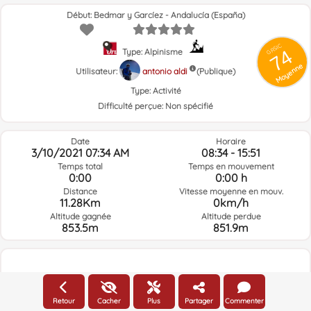
de
calizas
Début: Bedmar y Garcíez - Andalucía (España)
verticales
GRSIC
74
Type: Alpinisme
Moyenne
Utilisateur:
antonio aldi
(Publique)
Type:
Activité
Difficulté perçue:
Non spécifié
Date
Horaire
3/10/2021 07:34 AM
08:34 - 15:51
Temps total
Temps en mouvement
0:00
0:00 h
Distance
Vitesse moyenne en mouv.
11.28Km
0km/h
Altitude gagnée
Altitude perdue
853.5m
851.9m
Altitude
1400m
Retour
Cacher
Plus
Partager
Commenter
Altitude