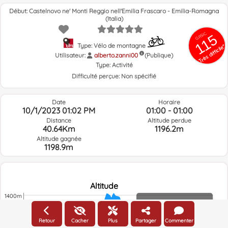
Début: Castelnovo ne' Monti Reggio nell'Emilia Frascaro - Emilia-Romagna
(Italia)
GRSIC
115
Type: Vélo de montagne
Très difficile"
Utilisateur:
alberto.zanni00
(Publique)
Type:
Activité
Difficulté perçue:
Non spécifié
Date
Horaire
10/1/2023 01:02 PM
01:00 - 01:00
Distance
Altitude perdue
40.64Km
1196.2m
Altitude gagnée
1198.9m
Altitude
1400m
Altitude
Retour
Cacher
Plus
Partager
Commenter
1200m