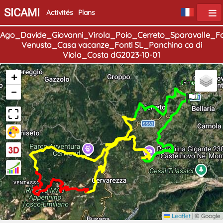
SICAMI
Activités
Plans
Ago_Davide_Giovanni_Virola_Poio_Cerreto_Sparavalle_Fo
Venusta_Casa vacanze_Fonti SL_Panchina ca di
Viola_Costa dG2023-10-01
+
Début
Fin
−
Leaflet
|
© Google