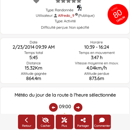
GRSIC
80
Type: Randonnée
Utilisateur:
Alfredo_9
(Publique)
Difficile
Type:
Activité
Difficulté perçue:
Non spécifié
Date
Horaire
2/23/2014 09:39 AM
10:39 - 16:24
Temps total
Temps en mouvement
5:45
3:47 h
Distance
Vitesse moyenne en mouv.
15.32Km
4.04km/h
Altitude gagnée
Altitude perdue
864.4m
873.6m
Météo du jour de la route à l'heure sélectionnée
09:00
Température:
Pluie:
Humidité relative:
Vitesse vent:
Direction vent:
Retour
Cacher
Plus
Partager
Commenter
6ºC
0
76%
13.6km/h