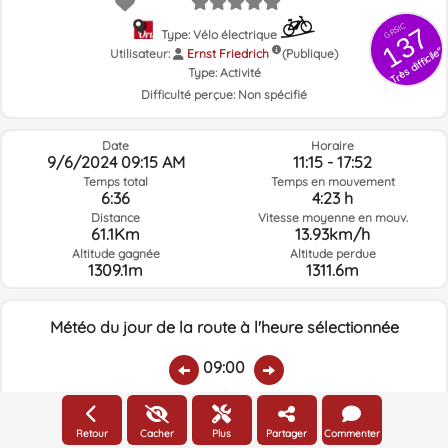
GRSIC
137
Type: Vélo électrique
Très difficile"
Utilisateur:
Ernst Friedrich
(Publique)
Type:
Activité
Difficulté perçue:
Non spécifié
Date
Horaire
9/6/2024 09:15 AM
11:15 - 17:52
Temps total
Temps en mouvement
6:36
4:23 h
Distance
Vitesse moyenne en mouv.
61.1Km
13.93km/h
Altitude gagnée
Altitude perdue
1309.1m
1311.6m
Météo du jour de la route à l'heure sélectionnée
09:00
Température:
Pluie:
Humidité relative:
Vitesse vent:
Direction vent:
Retour
Cacher
Plus
Partager
Commenter
15.7ºC
0.27
92%
7.9km/h