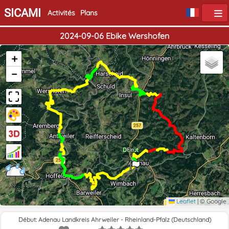
SICAMI
Activités
Plans
2024-09-06 Ebike Wershofen
+
−
Début
Fin
Leaflet
|
© Google
Début: Adenau Landkreis Ahrweiler - Rheinland-Pfalz (Deutschland)