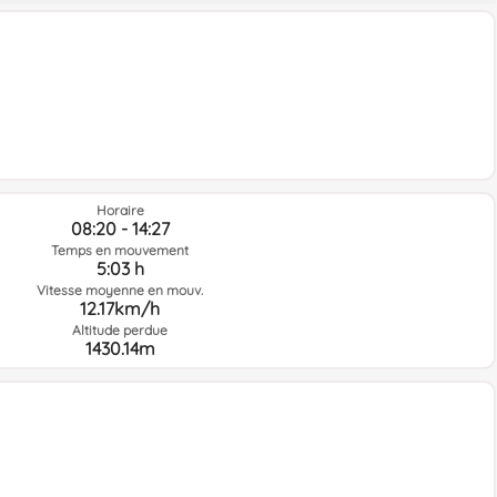
Horaire
08:20 - 14:27
Temps en mouvement
5:03 h
Vitesse moyenne en mouv.
12.17km/h
Altitude perdue
1430.14m