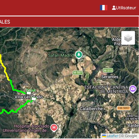
Utilisateur
ALES
Fin
Début
Leaflet
|
© Google