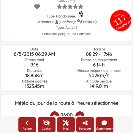
Début: - ()
GRSIC
117
Type: Randonnée
Très difficile"
Utilisateur:
juanfranje
(Publique)
Type:
Activité
Difficulté perçue:
Très difficile
Date
Horaire
6/5/2015 06:29 AM
08:29 - 17:46
Temps total
Temps en mouvement
9:16
6:14 h
Distance
Vitesse moyenne en mouv.
18.85Km
3.02km/h
Altitude gagnée
Altitude perdue
1323.45m
1419.01m
Météo du jour de la route à l'heure sélectionnée
06:00
Retour
Cacher
Plus
Partager
Commenter
Température:
Pluie:
Humidité relative:
Vitesse vent:
Direction vent: