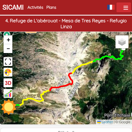
SICAMI
Activités
Plans
4. Refuge de L'abérouat - Mesa de Tres Reyes - Refugio
Linza
+
Début
−
Fin
Leaflet
|
© Google