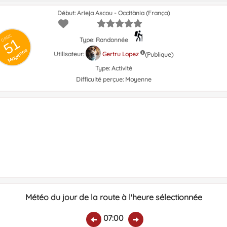
Début: Arieja Ascou - Occitània (França)
GRSIC
51
Type: Randonnée
Moyenne
Utilisateur:
Gertru Lopez
(Publique)
Type:
Activité
Difficulté perçue:
Moyenne
Météo du jour de la route à l'heure sélectionnée
07:00