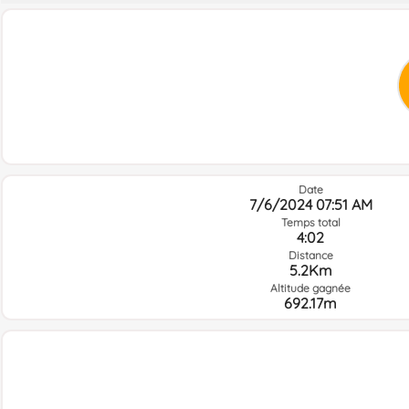
Date
7/6/2024 07:51 AM
Temps total
4:02
Distance
5.2Km
Altitude gagnée
692.17m