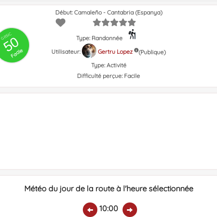
Début: Camaleño - Cantabria (Espanya)
GRSIC
50
Type: Randonnée
Facile
Utilisateur:
Gertru Lopez
(Publique)
Type:
Activité
Difficulté perçue:
Facile
Météo du jour de la route à l'heure sélectionnée
10:00