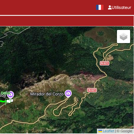
Utilisateur
Fin
Début
Leaflet
|
© Google