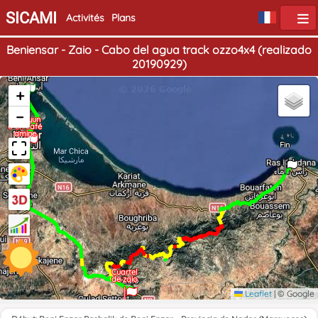
SICAMI
Activités
Plans
Beniensar - Zaio - Cabo del agua track ozzo4x4 (realizado
20190929)
Début
+
−
Desayun
o en café
amine
Fin
Cuartel
de zaio
Leaflet
|
© Google