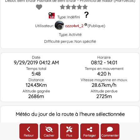
Début: Beni Enzar Pashalik de Beni Enzar - Provincia de Nador (Marruecos)
Type: Indéfini
Utilisateur:
ozzo4x4_2
(Publique)
Type:
Activité
Difficulté perçue:
Non spécifié
Date
Horaire
9/29/2019 04:12 AM
08:12 - 14:01
Temps total
Temps en mouvement
5:48
4:20 h
Distance
Vitesse moyenne en mouv.
124.43Km
28.67km/h
Altitude gagnée
Altitude perdue
2686m
2725m
Météo du jour de la route à l'heure sélectionnée
06:00
Retour
Cacher
Plus
Partager
Commenter