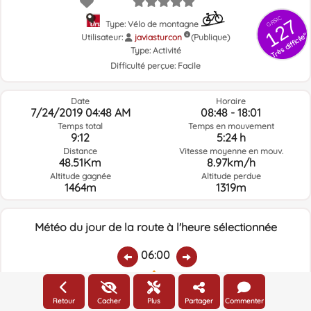
GRSIC
127
Type: Vélo de montagne
Très difficile"
Utilisateur:
javiasturcon
(Publique)
Type:
Activité
Difficulté perçue:
Facile
Date
Horaire
7/24/2019 04:48 AM
08:48 - 18:01
Temps total
Temps en mouvement
9:12
5:24 h
Distance
Vitesse moyenne en mouv.
48.51Km
8.97km/h
Altitude gagnée
Altitude perdue
1464m
1319m
Météo du jour de la route à l'heure sélectionnée
06:00
Température:
Pluie:
Humidité relative:
Vitesse vent:
Direction vent:
Retour
Cacher
Plus
Partager
Commenter
16.5ºC
0
96%
4km/h