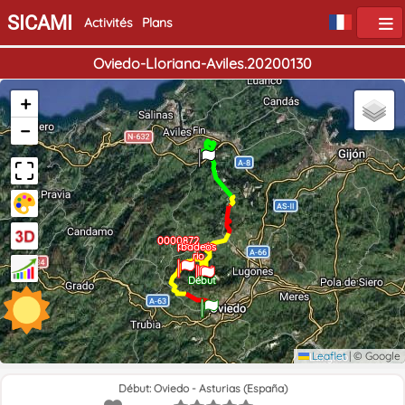
SICAMI
Activités
Plans
Oviedo-Lloriana-Aviles.20200130
+
−
Fin
0000872
paso rio
badeos
rio
Début
Leaflet
|
© Google
Début: Oviedo - Asturias (España)