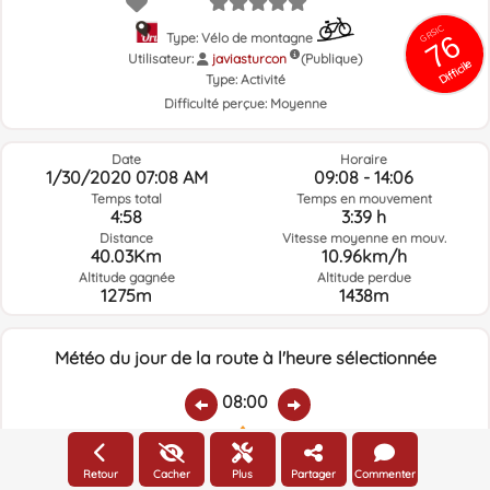
GRSIC
76
Type: Vélo de montagne
Utilisateur:
javiasturcon
(Publique)
Difficile
Type:
Activité
Difficulté perçue:
Moyenne
Date
Horaire
1/30/2020 07:08 AM
09:08 - 14:06
Temps total
Temps en mouvement
4:58
3:39 h
Distance
Vitesse moyenne en mouv.
40.03Km
10.96km/h
Altitude gagnée
Altitude perdue
1275m
1438m
Météo du jour de la route à l'heure sélectionnée
08:00
Température:
Pluie:
Humidité relative:
Vitesse vent:
Direction vent:
Retour
Cacher
Plus
Partager
Commenter
10.8ºC
0.1
84%
9.7km/h