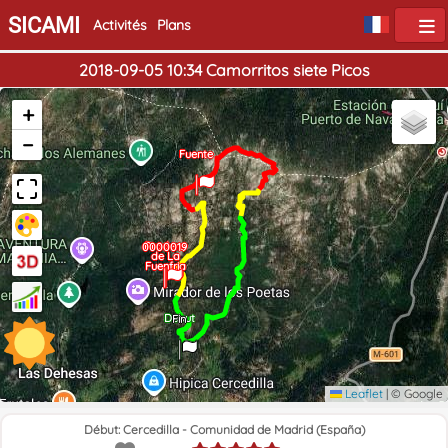
SICAMI
Activités
Plans
2018-09-05 10:34 Camorritos siete Picos
+
−
Fuente
Pradera
0000019
de La
Fuenfria
Début
Fin
Leaflet
|
© Google
Début: Cercedilla - Comunidad de Madrid (España)