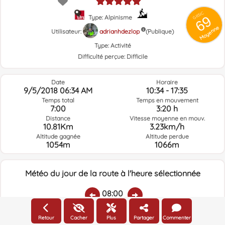
GRSIC
69
Type: Alpinisme
Moyenne
Utilisateur:
adrianhdezlop
(Publique)
Type:
Activité
Difficulté perçue:
Difficile
Date
Horaire
9/5/2018 06:34 AM
10:34 - 17:35
Temps total
Temps en mouvement
7:00
3:20 h
Distance
Vitesse moyenne en mouv.
10.81Km
3.23km/h
Altitude gagnée
Altitude perdue
1054m
1066m
Météo du jour de la route à l'heure sélectionnée
08:00
Retour
Cacher
Plus
Partager
Commenter
Température:
Pluie:
Humidité relative:
Vitesse vent:
Direction vent: