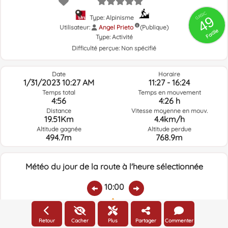
GRSIC
49
Type: Alpinisme
Utilisateur:
Angel Prieto
(Publique)
Facile
Type:
Activité
Difficulté perçue:
Non spécifié
Date
Horaire
1/31/2023 10:27 AM
11:27 - 16:24
Temps total
Temps en mouvement
4:56
4:26 h
Distance
Vitesse moyenne en mouv.
19.51Km
4.4km/h
Altitude gagnée
Altitude perdue
494.7m
768.9m
Météo du jour de la route à l'heure sélectionnée
10:00
Température:
Pluie:
Humidité relative:
Vitesse vent:
Direction vent:
Retour
Cacher
Plus
Partager
Commenter
4.5ºC
0
89%
4.3km/h