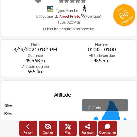
GRSIC
66
Type: Marche
Utilisateur:
Angel Prieto
(Publique)
Moyenne
Type:
Activité
Difficulté perçue:
Non spécifié
Date
Horaire
4/19/2024 01:01 PM
01:00 - 01:00
Distance
Altitude perdue
15.56Km
485.5m
Altitude gagnée
655.9m
Altitude
950m
Altitude
900m
850m
800m
Retour
Cacher
Plus
Partager
Commenter