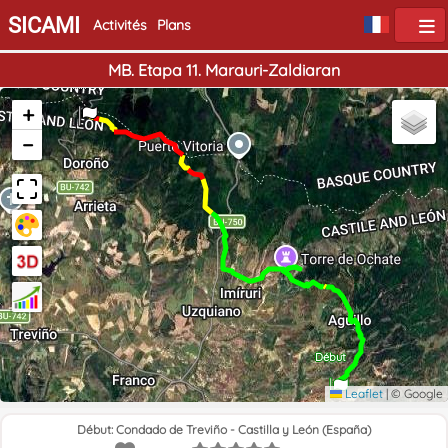
SICAMI
Activités
Plans
MB. Etapa 11. Marauri-Zaldiaran
Fin
+
−
Début
Leaflet
|
© Google
Début: Condado de Treviño - Castilla y León (España)