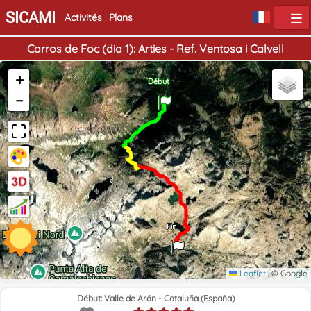
SICAMI
Activités
Plans
Carros de Foc (dia 1): Arties - Ref. Ventosa i Calvell
+
Début
−
Fin
Leaflet
|
© Google
Début: Valle de Arán - Cataluña (España)