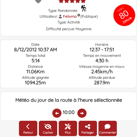
GRSIC
80
Type: Randonnée
Utilisateur:
Felixma
(Publique)
Difficile
Type:
Activité
Difficulté perçue:
Moyenne
Date
Horaire
8/12/2012 10:37 AM
12:37 - 17:51
Temps total
Temps en mouvement
5:14
4:30 h
Distance
Vitesse moyenne en mouv.
11.06Km
2.45km/h
Altitude gagnée
Altitude perdue
1094.25m
287.9m
Météo du jour de la route à l'heure sélectionnée
10:00
Température:
Pluie:
Humidité relative:
Vitesse vent:
Direction vent:
Retour
Cacher
Plus
Partager
Commenter
17ºC
0.2
85%
3.7km/h