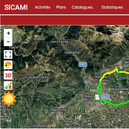
SICAMI
Activités
Plans
Catalogues
Statistiques
+
−
Fin
Début