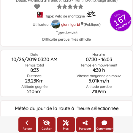
Début: Provincia di Trento Andalo - Trentino-Alto Adige (Italia)
GRSIC
167
Type: Vélo de montagne
Très difficile"
Utilisateur:
giannigarbi
(Publique)
Type:
Activité
Difficulté perçue:
Très difficile
Date
Horaire
10/26/2019 03:30 AM
07:30 - 16:03
Temps total
Temps en mouvement
8:33
4:38 h
Distance
Vitesse moyenne en mouv.
23.23Km
5.01km/h
Altitude gagnée
Altitude perdue
2105m
2109m
Météo du jour de la route à l'heure sélectionnée
05:00
Retour
Cacher
Plus
Partager
Commenter