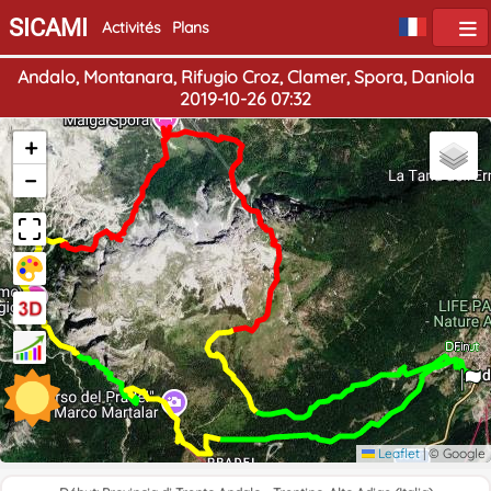
SICAMI
Activités
Plans
Andalo, Montanara, Rifugio Croz, Clamer, Spora, Daniola
2019-10-26 07:32
+
−
Début
Fin
Leaflet
|
© Google