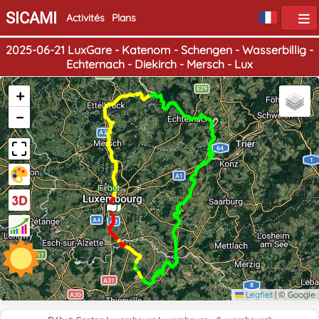
SICAMI
Activités
Plans
2025-06-21 LuxGare - Katenom - Schengen - Wasserbillig -
Echternach - Diekirch - Mersch - Lux
+
−
Début
Fin
Leaflet
|
© Google