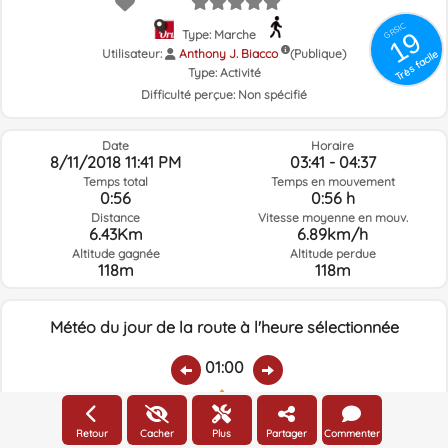
GRSIC
19
Type: Marche
Utilisateur:
Anthony J. Biacco
(Publique)
Très facile
Type:
Activité
Difficulté perçue:
Non spécifié
Date
Horaire
8/11/2018 11:41 PM
03:41 - 04:37
Temps total
Temps en mouvement
0:56
0:56 h
Distance
Vitesse moyenne en mouv.
6.43Km
6.89km/h
Altitude gagnée
Altitude perdue
118m
118m
Météo du jour de la route à l'heure sélectionnée
01:00
Température:
Pluie:
Humidité relative:
Vitesse vent:
Direction vent:
Retour
Cacher
Plus
Partager
Commenter
31ºC
0
13%
8.4km/h