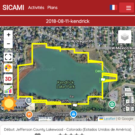
SICAMI
Activités
Plans
2018-08-11-kendrick
+
−
Début
Fin
Leaflet
|
© Google
Début: Jefferson County Lakewood - Colorado (Estados Unidos de América)