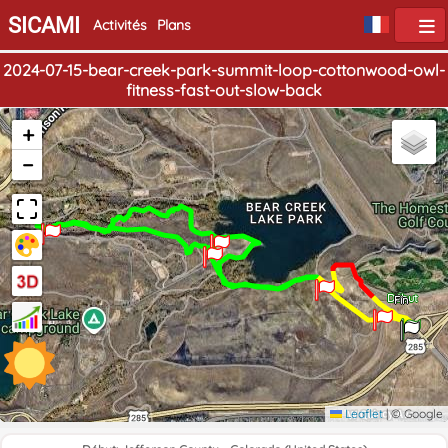
SICAMI
Activités
Plans
2024-07-15-bear-creek-park-summit-loop-cottonwood-owl-
fitness-fast-out-slow-back
+
−
Début
Fin
Leaflet
|
© Google