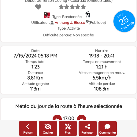
Début: Jefferson County - Colorado (United States)
GRSIC
25
Type: Randonnée
Utilisateur:
Anthony J. Biacco
(Publique)
Très facile
Type:
Activité
Difficulté perçue:
Non spécifié
Date
Horaire
7/15/2024 05:18 PM
19:18 - 20:41
Temps total
Temps en mouvement
1:23
1:21 h
Distance
Vitesse moyenne en mouv.
8.81Km
6.5km/h
Altitude gagnée
Altitude perdue
113m
108.3m
Météo du jour de la route à l'heure sélectionnée
17:00
Retour
Cacher
Plus
Partager
Commenter
Température:
Pluie:
Humidité relative:
Vitesse vent:
Direction vent: