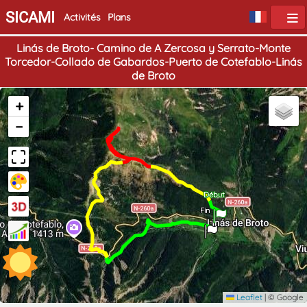
SICAMI
Activités
Plans
Linás de Broto- Camino de A Zercosa y Serrato-Monte
Torcedor-Collado de Gabardos-Puerto de Cotefablo-Linás
de Broto
+
−
Début
Fin
Leaflet
|
© Google