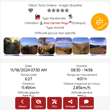
Début: Torla-Ordesa - Aragón (España)
GRSIC
65
Type: Randonnée
Utilisateur:
Ana Carmen Royo
(Publique)
Moyenne
Type:
Activité
Difficulté perçue:
Non spécifié
Date
Horaire
11/18/2024 07:30 AM
08:30 - 14:58
Temps total
Temps en mouvement
6:27
4:01 h
Distance
Vitesse moyenne en mouv.
11.45Km
2.85km/h
Altitude gagnée
Altitude perdue
743.9m
738m
Retour
Cacher
Plus
Partager
Commenter