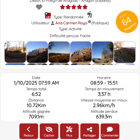
Début: El Pueyo de Araguás - Aragón (España)
GRSIC
64
Type: Randonnée
Utilisateur:
Ana Carmen Royo
(Publique)
Moyenne
Type:
Activité
Difficulté perçue:
Facile
Date
Horaire
1/10/2025 07:59 AM
08:59 - 15:51
Temps total
Temps en mouvement
6:52
3:37 h
Distance
Vitesse moyenne en mouv.
10.72Km
2.96km/h
Altitude gagnée
Altitude perdue
709.1m
639.3m
Météo du jour de la route à l'heure sélectionnée
Retour
Cacher
Plus
Partager
Commenter