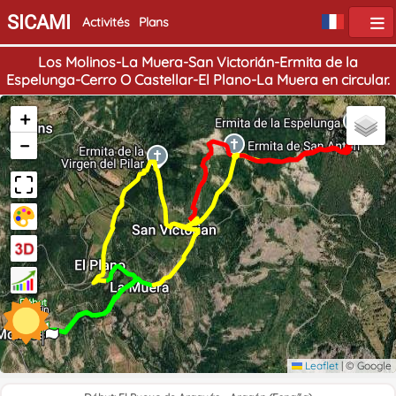
SICAMI
Activités
Plans
Los Molinos-La Muera-San Victorián-Ermita de la
Espelunga-Cerro O Castellar-El Plano-La Muera en circular.
+
−
Début
Fin
Leaflet
|
© Google