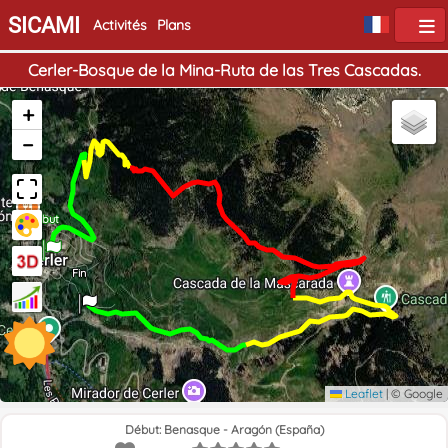
SICAMI
Activités
Plans
Cerler-Bosque de la Mina-Ruta de las Tres Cascadas.
+
−
Début
Fin
Leaflet
|
© Google
Début: Benasque - Aragón (España)