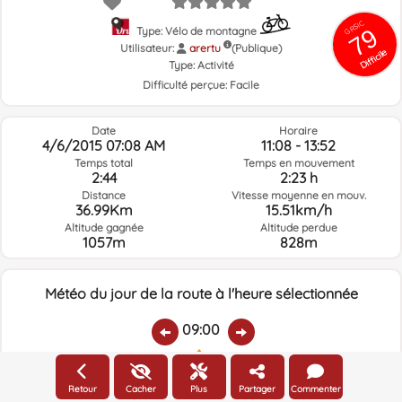
GRSIC
79
Type: Vélo de montagne
Utilisateur:
arertu
(Publique)
Difficile
Type:
Activité
Difficulté perçue:
Facile
Date
Horaire
4/6/2015 07:08 AM
11:08 - 13:52
Temps total
Temps en mouvement
2:44
2:23 h
Distance
Vitesse moyenne en mouv.
36.99Km
15.51km/h
Altitude gagnée
Altitude perdue
1057m
828m
Météo du jour de la route à l'heure sélectionnée
09:00
Température:
Pluie:
Humidité relative:
Vitesse vent:
Direction vent:
Retour
Cacher
Plus
Partager
Commenter
11.8ºC
0
73%
16km/h