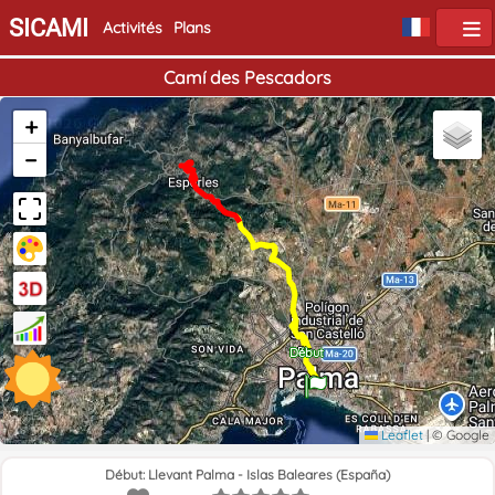
SICAMI
Activités
Plans
Camí des Pescadors
+
−
Fin
Début
Leaflet
|
© Google
Début: Llevant Palma - Islas Baleares (España)