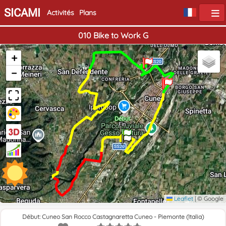
SICAMI
Activités
Plans
010 Bike to Work G
+
−
Début
Fin
Leaflet
|
© Google
Début: Cuneo San Rocco Castagnaretta Cuneo - Piemonte (Italia)