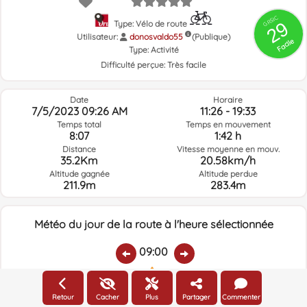
GRSIC
29
Type: Vélo de route
Utilisateur:
donosvaldo55
(Publique)
Facile
Type:
Activité
Difficulté perçue:
Très facile
Date
Horaire
7/5/2023 09:26 AM
11:26 - 19:33
Temps total
Temps en mouvement
8:07
1:42 h
Distance
Vitesse moyenne en mouv.
35.2Km
20.58km/h
Altitude gagnée
Altitude perdue
211.9m
283.4m
Météo du jour de la route à l'heure sélectionnée
09:00
Température:
Pluie:
Humidité relative:
Vitesse vent:
Direction vent:
Retour
Cacher
Plus
Partager
Commenter
20.8ºC
0
78%
4.7km/h