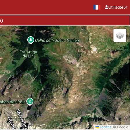
Utilisateur
m)
Leaflet
|
© Google