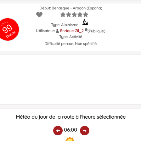
Début: Benasque - Aragón (España)
GRSIC
99
Type: Alpinisme
Utilisateur:
Enrique Gil_2
(Publique)
Difficile
Type:
Activité
Difficulté perçue:
Non spécifié
Météo du jour de la route à l'heure sélectionnée
06:00