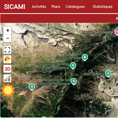
SICAMI
Activités
Plans
Catalogues
Statistiques
A
D
+
−