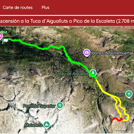
Carte de routes
Plus
scensión a la Tuca d´Aigualluts o Pico de la Escaleta (2.708 
Fin
ébut