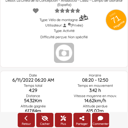
Début: La Línea de la Concepción - Andalucía - Cádiz - Campo de Gibraltar
(España)
GRSIC
71
Type: Vélo de montagne
Moyenne
Utilisateur:
(Privée)
Type:
Activité
Difficulté perçue:
Non spécifié
Date
Horaire
6/11/2022 06:20 AM
08:20 - 12:50
Temps total
Temps en mouvement
4:29
3:42 h
Distance
Vitesse moyenne en mouv.
54.32Km
14.62km/h
Altitude gagnée
Altitude perdue
617.84m
615.02m
Retour
Cacher
Plus
Partager
Commenter
Météo du jour de la route à l'heure sélectionnée