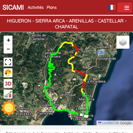
SICAMI
Activités
Plans
HIGUERON - SIERRA ARCA - ARENILLAS - CASTELLAR -
CHAPATAL
+
−
Fin
Début
Leaflet
|
© Google