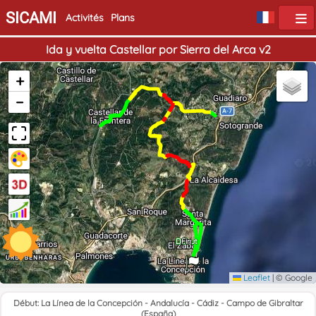
SICAMI
Activités
Plans
Ida y vuelta Castellar por Sierra del Arca v2
+
−
Début
Fin
Leaflet
|
© Google
Début: La Línea de la Concepción - Andalucía - Cádiz - Campo de Gibraltar
(España)