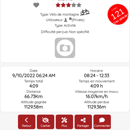
GRSIC
121
Type: Vélo de montagne
Très difficile"
Utilisateur:
(Privée)
Type:
Activité
Difficulté perçue:
Non spécifié
Date
Horaire
9/10/2022 06:24 AM
08:24 - 12:33
Temps total
Temps en mouvement
4:09
4:09 h
Distance
Vitesse moyenne en mouv.
66.73Km
16.07km/h
Altitude gagnée
Altitude perdue
1129.58m
1129.36m
Météo du jour de la route à l'heure sélectionnée
Retour
Cacher
Plus
Partager
Commenter