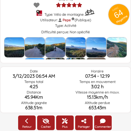
GRSIC
64
Type: Vélo de montagne
Moyenne
Utilisateur:
Pepe
(Publique)
Type:
Activité
Difficulté perçue:
Non spécifié
Date
Horaire
3/12/2023 06:54 AM
07:54 - 12:19
Temps total
Temps en mouvement
4:25
3:02 h
Distance
Vitesse moyenne en mouv.
45.94Km
15.13km/h
Altitude gagnée
Altitude perdue
638.51m
653.43m
Météo du jour de la route à l'heure sélectionnée
Retour
Cacher
Plus
Partager
Commenter