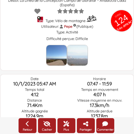
Début: La Línea de la Concepción Campo de Gibraltar - Andalucía Cádiz
(España)
GRSIC
124
Type: Vélo de montagne
Très difficile"
Utilisateur:
Pepe
(Publique)
Type:
Activité
Difficulté perçue:
Difficile
Date
Horaire
10/1/2023 05:47 AM
07:47 - 11:59
Temps total
Temps en mouvement
4:12
4:07 h
Distance
Vitesse moyenne en mouv.
71.4Km
17.3km/h
Altitude gagnée
Altitude perdue
1224.9m
1237.8m
Retour
Cacher
Plus
Partager
Commenter
Météo du jour de la route à l'heure sélectionnée