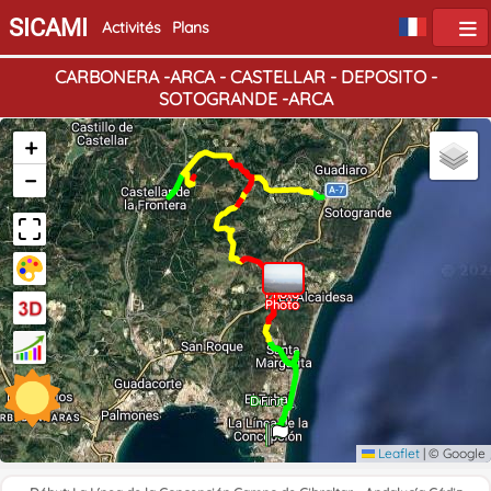
SICAMI
Activités
Plans
CARBONERA -ARCA - CASTELLAR - DEPOSITO -
SOTOGRANDE -ARCA
+
−
Photo
Photo
Photo
Début
Fin
Leaflet
|
© Google