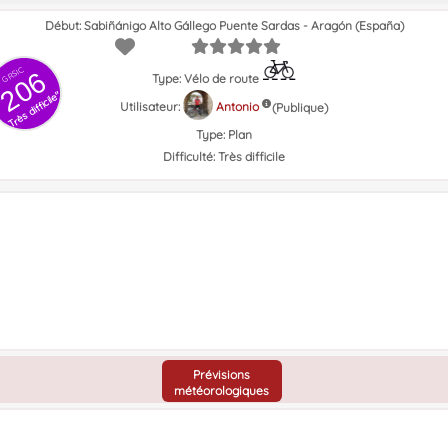
Début: Sabiñánigo Alto Gállego Puente Sardas - Aragón (España)
GRSIC
206
Type: Vélo de route
Très difficile"
Utilisateur:
Antonio
(Publique)
Type:
Plan
Difficulté:
Très difficile
Prévisions
météorologiques