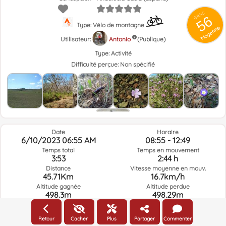
GRSIC
56
Type: Vélo de montagne
Moyenne
Utilisateur:
Antonio
(Publique)
Type:
Activité
Difficulté perçue:
Non spécifié
Date
Horaire
6/10/2023 06:55 AM
08:55 - 12:49
Temps total
Temps en mouvement
3:53
2:44 h
Distance
Vitesse moyenne en mouv.
45.71Km
16.7km/h
Altitude gagnée
Altitude perdue
498.3m
498.29m
Retour
Cacher
Plus
Partager
Commenter
Météo du jour de la route à l'heure sélectionnée