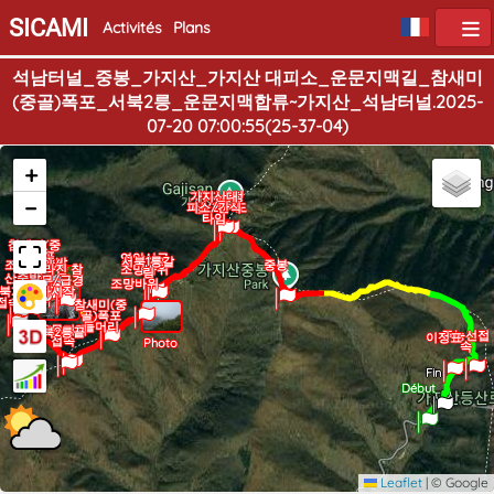
SICAMI
Activités
Plans
석남터널_중봉_가지산_가지산 대피소_운문지맥길_참새미
(중골)폭포_서북2릉_운문지맥합류~가지산_석남터널.2025-
07-20 07:00:55(25-37-04)
+
가지산대
가지산정
−
피소/간식
상/20.4도
타임
참새미(중
골)폭포
영알산군
산죽밭
서북1릉갈
산죽밭
조망바위/
중봉
하단
잘라진 참
조망바위
림
점심
산죽밭
나무/급경
조망바위
북2릉
사시작
접속
참새미(중
골)폭포
들머리
운문지맥
Photo
서북2릉끝
주능선접
이정표
접속
Photo
속
Fin
Début
Leaflet
|
© Google