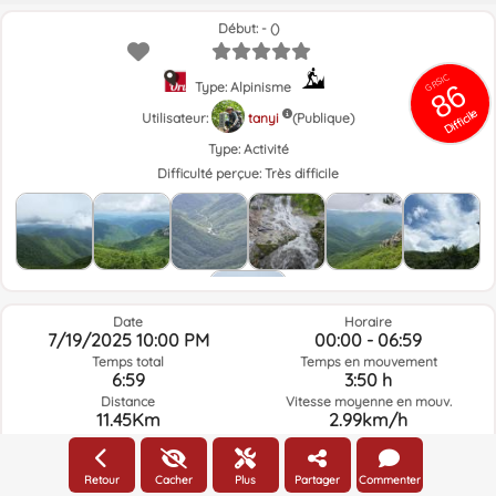
Début: - ()
GRSIC
86
Type: Alpinisme
Difficile
Utilisateur:
tanyi
(Publique)
Type:
Activité
Difficulté perçue:
Très difficile
Date
Horaire
7/19/2025 10:00 PM
00:00 - 06:59
Temps total
Temps en mouvement
6:59
3:50 h
Distance
Vitesse moyenne en mouv.
11.45Km
2.99km/h
Altitude gagnée
Altitude perdue
1114m
1112.7m
Retour
Cacher
Plus
Partager
Commenter