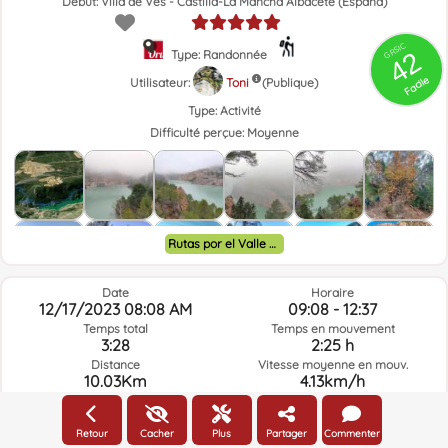
Début: Villa de Ves - Castilla-La Mancha Albacete (España)
GRSIC
42
Type: Randonnée
Facile
Utilisateur:
Toni
(Publique)
Type:
Activité
Difficulté perçue:
Moyenne
Rutas por el Valle de Ayora y alrededores.
Date
Horaire
12/17/2023 08:08 AM
09:08 - 12:37
Temps total
Temps en mouvement
3:28
2:25 h
Distance
Vitesse moyenne en mouv.
10.03Km
4.13km/h
Altitude gagnée
Altitude perdue
403.1m
410.8m
Retour
Cacher
Plus
Partager
Commenter