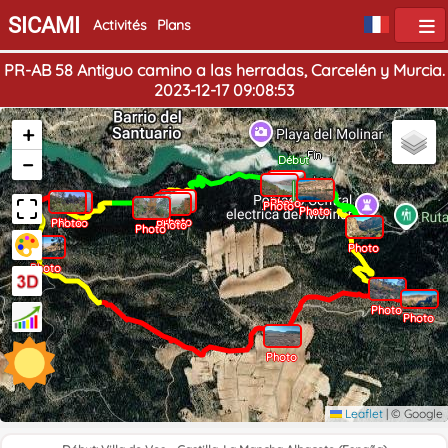
SICAMI
Activités
Plans
PR-AB 58 Antiguo camino a las herradas, Carcelén y Murcia.
2023-12-17 09:08:53
+
Fin
−
Début
Photo
Photo
Photo
Photo
Photo
Photo
Photo
Photo
Photo
Photo
Photo
Photo
Photo
Leaflet
|
© Google